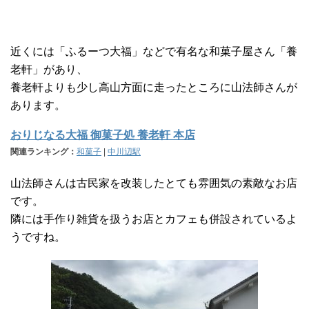
近くには「ふるーつ大福」などで有名な和菓子屋さん「養
老軒」があり、
養老軒よりも少し高山方面に走ったところに山法師さんが
あります。
おりじなる大福 御菓子処 養老軒 本店
関連ランキング：
和菓子
|
中川辺駅
山法師さんは古民家を改装したとても雰囲気の素敵なお店
です。
隣には手作り雑貨を扱うお店とカフェも併設されているよ
うですね。