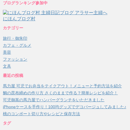
ブログランキング参加中
にほんブログ村
カテゴリー
旅行・御朱印
カフェ・グルメ
美容
ファッション
文具
最近の投稿
馬力屋 可児でお弁当をテイクアウト！メニューと予約方法を紹介
鯛の昆布締めの作り方 さくのままで作る？簡単レシピを紹介！
可児御嵩の馬力屋でハンバーグランチをいただきました
iPhoneケースを手作り！100均グッズでデコパージュしてみました♪
桃のコンポート切り方やレシピと保存方法
タグ