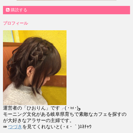
購読する
プロフィール
運営者の「ひおりん」です╭( ･ㅂ･)و
モーニング文化がある岐阜県育ちで素敵なカフェを探すの
が大好きなアラサーの主婦です。
⇛
つづき
を見てくれないと(・ε・｀)ｽﾈﾁｬｳ